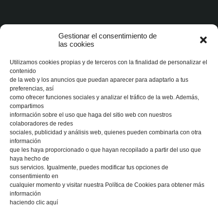
Gestionar el consentimiento de
No te pierdas nuestras novedades
las cookies
Recibe nuestras novedades directamente en tu email
Utilizamos cookies propias y de terceros con la finalidad de personalizar el
contenido
de la web y los anuncios que puedan aparecer para adaptarlo a tus
preferencias, así
como ofrecer funciones sociales y analizar el tráfico de la web. Además,
compartimos
SUSCRIBIRSE
información sobre el uso que haga del sitio web con nuestros
colaboradores de redes
sociales, publicidad y análisis web, quienes pueden combinarla con otra
información
que les haya proporcionado o que hayan recopilado a partir del uso que
haya hecho de
sus servicios. Igualmente, puedes modificar tus opciones de
consentimiento en
Aviso Legal
Política de Privacidad
Política de Cookies
cualquier momento y visitar nuestra Política de Cookies para obtener más
información
haciendo clic aquí